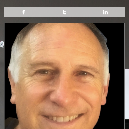


